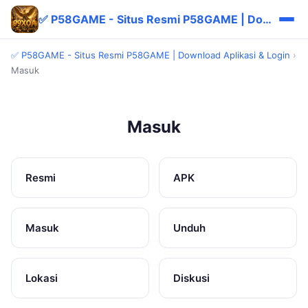
✅ P58GAME - Situs Resmi P58GAME | Download Aplikasi & Login
✅ P58GAME - Situs Resmi P58GAME | Download Aplikasi & Login
›
Masuk
Masuk
Resmi
APK
Masuk
Unduh
Lokasi
Diskusi